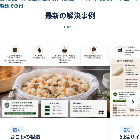
製麺
その他
最新の解決事例
CASE
蒸す
包む
おこわの製造
別注サ