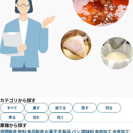
カテゴリから探す
すべて
漉す
茹でる
蒸す
切る
煮る
包む
拭く
業種から探す
酒類製造
飲料
食品製造
お菓子
乳製品
パン
調味料
食肉加工
水産加工