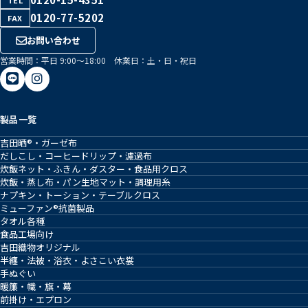
0120-77-5202
FAX
お問い合わせ
営業時間：平日 9:00〜18:00 休業日：土・日・祝日
製品一覧
吉田晒®・ガーゼ布
だしこし・コーヒードリップ・濾過布
炊飯ネット・ふきん・ダスター・食品用クロス
炊飯・蒸し布・パン生地マット・調理用糸
ナプキン・トーション・テーブルクロス
ミューファン®抗菌製品
タオル各種
食品工場向け
吉田織物オリジナル
半纏・法被・浴衣・よさこい衣裳
手ぬぐい
暖簾・幟・旗・幕
前掛け・エプロン