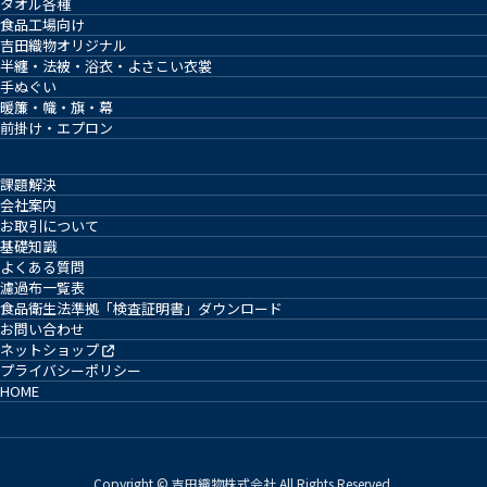
タオル各種
食品工場向け
吉田織物オリジナル
半纏・法被・浴衣・よさこい衣裳
手ぬぐい
暖簾・幟・旗・幕
前掛け・エプロン
課題解決
会社案内
お取引について
基礎知識
よくある質問
濾過布一覧表
食品衛生法準拠「検査証明書」ダウンロード
お問い合わせ
ネットショップ
プライバシーポリシー
HOME
Copyright © 吉田織物株式会社 All Rights Reserved.