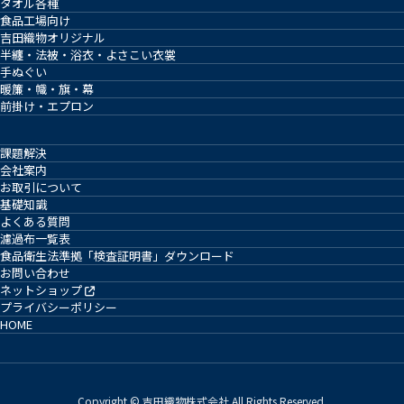
タオル各種
食品工場向け
吉田織物オリジナル
半纏・法被・浴衣・よさこい衣裳
手ぬぐい
暖簾・幟・旗・幕
前掛け・エプロン
課題解決
会社案内
お取引について
基礎知識
よくある質問
濾過布一覧表
食品衛生法準拠「検査証明書」ダウンロード
お問い合わせ
ネットショップ
プライバシーポリシー
HOME
Copyright © 吉田織物株式会社 All Rights Reserved.