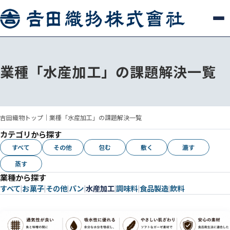
業種「水産加工」の課題解決一覧
吉田織物トップ
｜
業種「水産加工」の課題解決一覧
カテゴリから探す
すべて
その他
包む
敷く
漉す
蒸す
業種から探す
すべて
お菓子
その他
パン
水産加工
調味料
食品製造
飲料