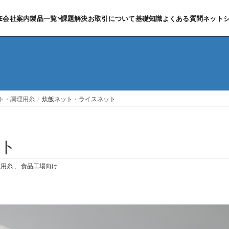
E
会社案内
製品一覧
課題解決
お取引について
基礎知識
よくある質問
ネット
（外部
ト・調理用糸
炊飯ネット・ライスネット
ト
理用糸
、
食品工場向け