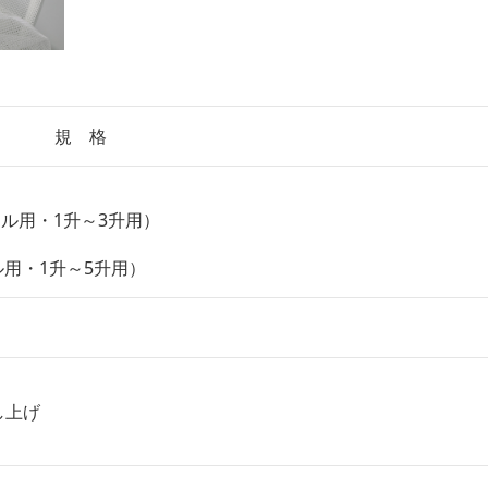
規 格
ットル用・1升～3升用）
ル用・1升～5升用）
し上げ