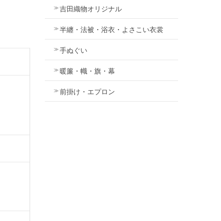
吉田織物オリジナル
半纏・法被・浴衣・よさこい衣裳
手ぬぐい
暖簾・幟・旗・幕
前掛け・エプロン