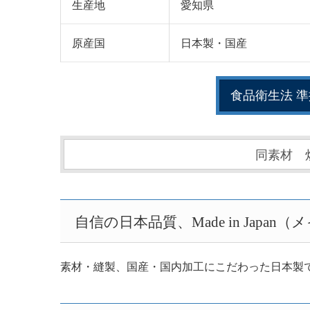
生産地
愛知県
原産国
日本製・国産
食品衛生法 準
同素材 
自信の日本品質、Made in Japa
素材・縫製、国産・国内加工にこだわった日本製