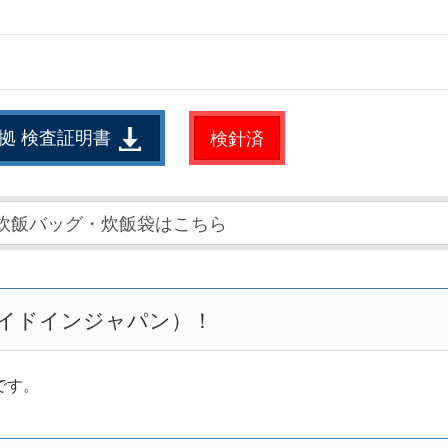
拠 検査証明書
検針済
炊飯バッグ・炊飯袋はこちら
n（メイドインジャパン）！
です。