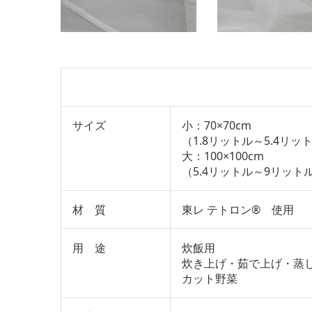
サイズ
小：70×70cm
（1.8リットル～5.4リ
大：100×100cm
（5.4リットル～9リット
材 質
東レ テトロン® 使用
用 途
炊飯用
炊き上げ・茹で上げ・蒸
カット野菜