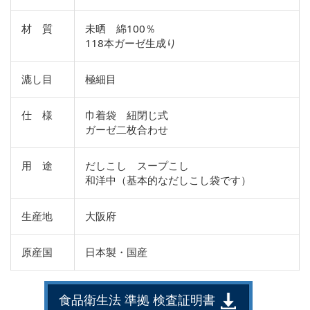
材 質
未晒 綿100％
118本ガーゼ生成り
漉し目
極細目
仕 様
巾着袋 紐閉じ式
ガーゼ二枚合わせ
用 途
だしこし スープこし
和洋中（基本的なだしこし袋です）
生産地
大阪府
原産国
日本製・国産
食品衛生法 準拠 検査証明書