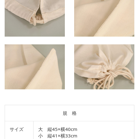
規 格
サイズ
大 縦45×横40cm
小 縦41×横33cm