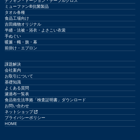
ナプキン・トーション・テーブルクロス
ミューファン®抗菌製品
タオル各種
食品工場向け
吉田織物オリジナル
半纏・法被・浴衣・よさこい衣裳
手ぬぐい
暖簾・幟・旗・幕
前掛け・エプロン
課題解決
会社案内
お取引について
基礎知識
よくある質問
濾過布一覧表
食品衛生法準拠「検査証明書」ダウンロード
お問い合わせ
ネットショップ
プライバシーポリシー
HOME