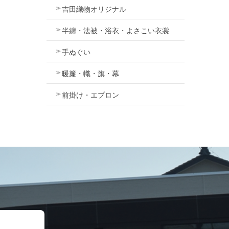
吉田織物オリジナル
半纏・法被・浴衣・よさこい衣裳
手ぬぐい
暖簾・幟・旗・幕
前掛け・エプロン