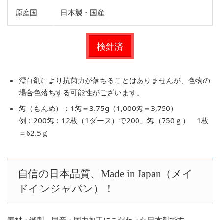
原産国
日本製・国産
検針済
漂白剤により抗菌力が落ちることはありませんが、色物の
場合色落ちする可能性がございます。
匁（もんめ）：1匁＝3.75g（1,000匁＝3,750）
例：200匁：12枚（1ダース）で200」匁（750ｇ） 1枚
＝62.5ｇ
自信の日本品質、Made in Japan（メイ
ドインジャパン）！
素材・縫製、国産・国内加工にこだわった日本製です。