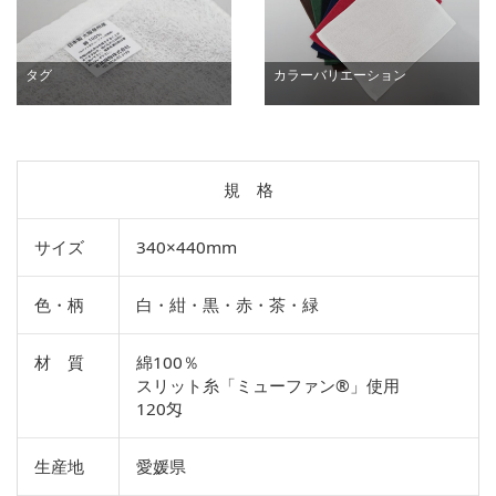
タグ
カラーバリエーション
規 格
サイズ
340×440mm
色・柄
白・紺・黒・赤・茶・緑
材 質
綿100％
スリット糸「ミューファン®」使用
120匁
生産地
愛媛県