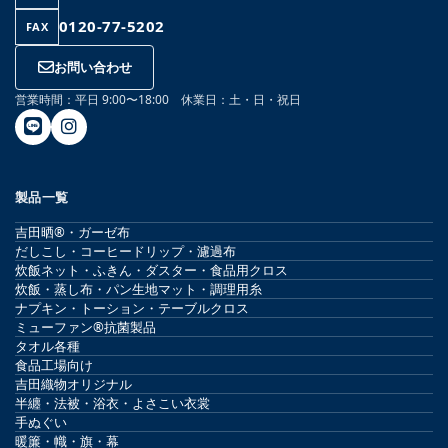
0120-77-5202
FAX
お問い合わせ
営業時間：平日 9:00〜18:00 休業日：土・日・祝日
製品一覧
吉田晒®・ガーゼ布
だしこし・コーヒードリップ・濾過布
炊飯ネット・ふきん・ダスター・食品用クロス
炊飯・蒸し布・パン生地マット・調理用糸
ナプキン・トーション・テーブルクロス
ミューファン®抗菌製品
タオル各種
食品工場向け
吉田織物オリジナル
半纏・法被・浴衣・よさこい衣裳
手ぬぐい
暖簾・幟・旗・幕