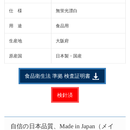
仕 様
無蛍光漂白
用 途
食品用
生産地
大阪府
原産国
日本製・国産
食品衛生法 準拠 検査証明書
検針済
自信の日本品質、Made in Japan（メイ