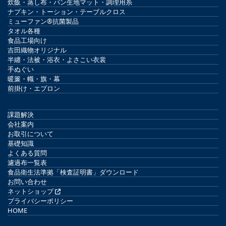
炊飯・蒸し布・パン生地マット・調理用糸
ナプキン・トーション・テーブルクロス
ミューファン®抗菌製品
タオル各種
食品工場向け
吉田織物オリジナル
半纏・法被・浴衣・よさこい衣裳
手ぬぐい
暖簾・幟・旗・幕
前掛け・エプロン
課題解決
会社案内
お取引について
基礎知識
よくある質問
濾過布一覧表
食品衛生法準拠「検査証明書」ダウンロード
お問い合わせ
ネットショップ
プライバシーポリシー
HOME