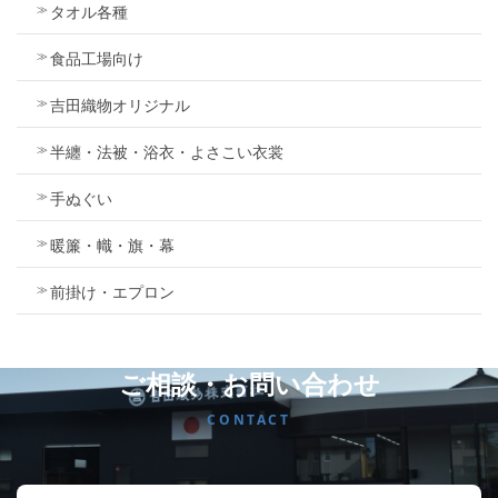
タオル各種
食品工場向け
吉田織物オリジナル
半纏・法被・浴衣・よさこい衣裳
手ぬぐい
暖簾・幟・旗・幕
前掛け・エプロン
ご相談・お問い合わせ
CONTACT