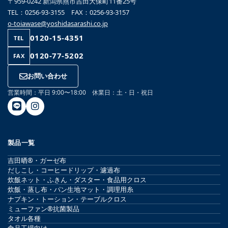
〒959-0242 新潟県燕市吉田大保町11番25号
TEL：0256-93-3155 FAX：0256-93-3157
o-toiawase@yoshidasarashi.co.jp
0120-15-4351
TEL
0120-77-5202
FAX
お問い合わせ
営業時間：平日 9:00〜18:00 休業日：土・日・祝日
製品一覧
吉田晒®・ガーゼ布
だしこし・コーヒードリップ・濾過布
炊飯ネット・ふきん・ダスター・食品用クロス
炊飯・蒸し布・パン生地マット・調理用糸
ナプキン・トーション・テーブルクロス
ミューファン®抗菌製品
タオル各種
食品工場向け